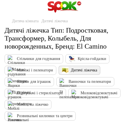
Дитяча кімната
Дитячі ліжечка
Дитячі ліжечка Тип: Подростковая,
Трансформер, Колыбель, Для
новорожденных, Бренд: El Camino
Стільчики для годування
Крісла-гойдалки
Манежі і пеленатори
Дитячі ліжечка
Ящики для іграшок
Ванночки та пеленатори
Підігрівачі і стерилізатори
Молоковідсмоктувачі
Мобілі на ліжечко
Розвивальні килимки та центри