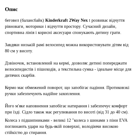
Опис
беговел (балансбайк)
Kinderkraft 2Way Nex
t розвиває відчуття
рівноваги, моторики і відчуття простору. Сучасний дизайн,
спортивна лінія і корисні аксесуари спонукають дитину грати.
Завдяки низькій рамі велосипед можна використовувати дітям від
80 см у висоту.
Дзвіночок, встановлений на кермі, дозволяє дитині попереджати
велосипедистів і пішоходів, а текстильна сумка - ідеальне місце для
дитячих скарбів.
Кермо має обмежений поворот, що запобігає падіння. Протиковзкі
ручки забезпечують надійне захоплення.
Його м'яке наповнення запобігає натирання і забезпечує комфорт
при їзді. Сідло також має регулювання по висоті (від 31 до 40 см).
Колеса з підшипниками - великі 12 "колеса з шинами з піни EVA
поглинають удари на будь-якій поверхні, володіючи високою
стійкістю до стирання.