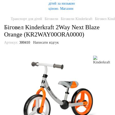
Транспорт для дітей
Біговели
Біговели Kinderkraft
Біговел Kin
Біговел Kinderkraft 2Way Next Blaze
Orange (KR2WAY00ORA0000)
Артикул:
300410
Написати відгук