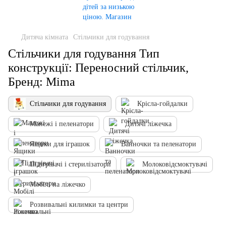
Дитяча кімната
Стільчики для годування
Стільчики для годування Тип
конструкції: Переносний стільчик,
Бренд: Mima
Стільчики для годування
Крісла-гойдалки
Манежі і пеленатори
Дитячі ліжечка
Ящики для іграшок
Ванночки та пеленатори
Підігрівачі і стерилізатори
Молоковідсмоктувачі
Мобілі на ліжечко
Розвивальні килимки та центри