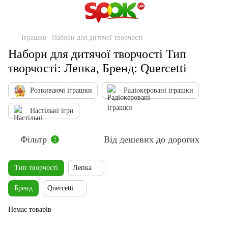
Іграшки
Набори для дитячої творчості
Набори для дитячої творчості Тип
творчості: Лепка, Бренд: Quercetti
Розвиваючі іграшки
Радіокеровані іграшки
Настільні ігри
Фільтр
Від дешевих до дорогих
2
Тип творчості
Лепка
Бренд
Quercetti
Немає товарів