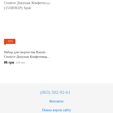
−33%
Набор для творчества Ranok-
Creative Декупаж Конфетница
(15100361Р)
86 грн
128 грн
(063) 502-92-61
Контакти
Повна версія сайту