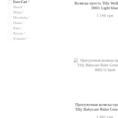
Euro-Cart
3
Коляска-трость Tilly Wal
Hauck
0
0001 Light blue
Mima
0
1 190 грн
Mioobaby
0
Osann
0
Rant
0
Recaro
0
X-lander
0
Прогулочная коляска-тр
Tilly Babycare Rider Gre
0002/1)
1 402 грн