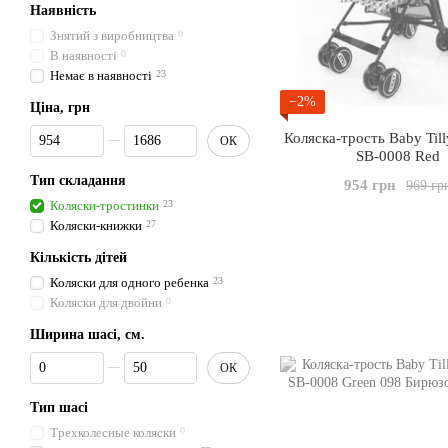
Наявність
Знятий з виробництва
0
В наявності
0
Немає в наявності
23
−2%
Ціна, грн
Від Ціна, грн
До Ціна, грн
Коляска-трость Baby Till
ОК
SB-0008 Red
Тип складання
954 грн
969 гр
Коляски-тростинки
23
Коляски-книжки
27
Кількість дітей
Коляски для одного ребенка
23
Коляски для двойни
0
Ширина шасі, см.
Від Ширина шасі, см.
До Ширина шасі, см.
ОК
Тип шасі
Трехколесные коляски
0