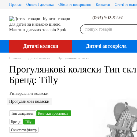
Перейти до основного контенту
Про нас
Оплата і доставка
Обмін та повернення
Контакти
Статті та огля
(063) 502-92-61
Дитячі коляски
Дитячі автокрісла
Головна
Дитячі коляски
Прогулянкові коляски
Прогулянкові коляски Тип скл
Бренд: Tilly
Універсальні коляски
Прогулянкові коляски
Тип складання:
Коляски-тростинки
Бренд:
Tilly
Очистити фільтр