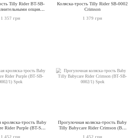
сть Tilly Rider BT-SB-
Коляска-трость Tilly Rider SB-0002
олнительными опциями
Crimson
Brown
1 357 грн
1 379 грн
 кроляска-трость Baby
Прогулочная коляска-трость Baby
re Rider Purple (BT-SB-
Tilly Babycare Rider Crimson (BT-
0002/1)
SB-0002/1)
1 452 грн
1 452 грн