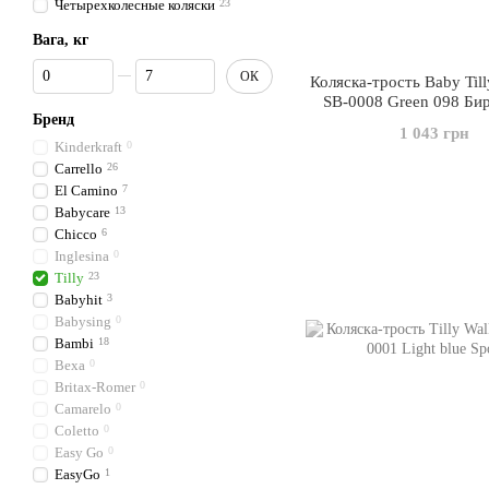
Четырехколесные коляски
23
Вага, кг
Від Вага, кг
До Вага, кг
ОК
Коляска-трость Baby Till
SB-0008 Green 098 Би
Бренд
1 043 грн
Kinderkraft
0
Carrello
26
El Camino
7
Babycare
13
Chicco
6
Inglesina
0
Tilly
23
Babyhit
3
Babysing
0
Bambi
18
Bexa
0
Britax-Romer
0
Camarelo
0
Coletto
0
Easy Go
0
EasyGo
1