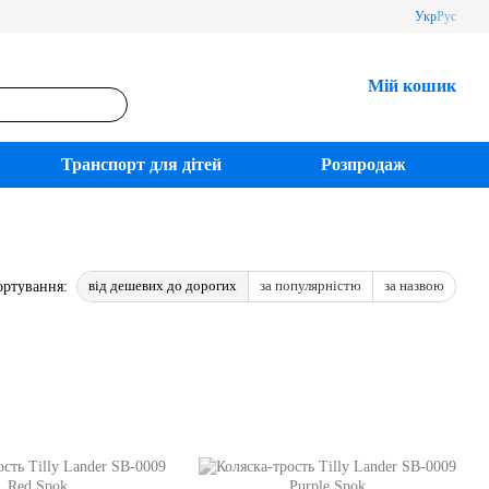
Укр
Рус
Мій кошик
Транспорт для дітей
Розпродаж
від дешевих до дорогих
за популярністю
за назвою
ортування: