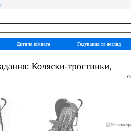
ди
Дитяча кімната
Годування та догляд
адання: Коляски-тростинки,
С