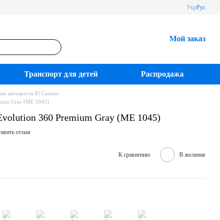
Укр
Рус
Мой заказ
Транспорт для детей
Распродажа
кие автокресла El Camino
mium Gray (ME 1045)
Evolution 360 Premium Gray (ME 1045)
авить отзыв
К сравнению
В желания