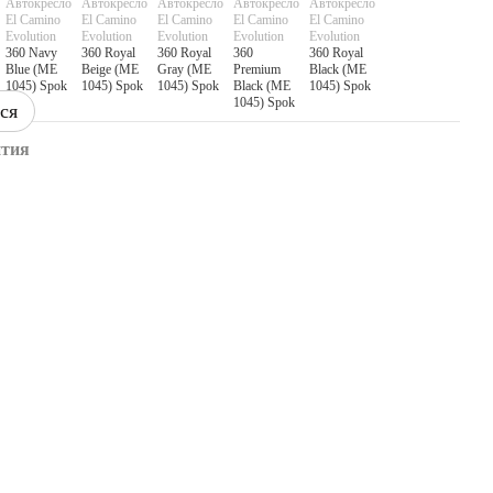
ся
нтия