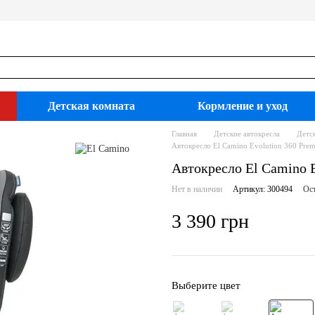
Детская комната
Кормление и уход
Главная
Детские автокресла
Детс
Автокресло El Camino Evolution 360 Pre
Автокресло El Camino 
Нет в наличии
Артикул: 300494
Ост
3 390 грн
Выберите цвет