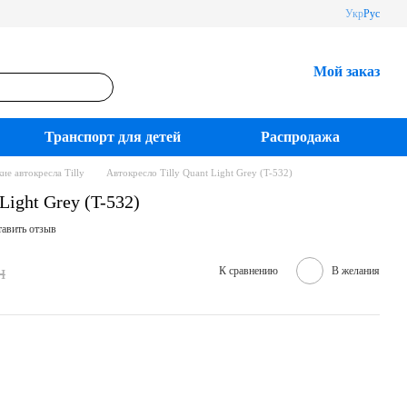
Укр
Рус
Мой заказ
Транспорт для детей
Распродажа
ие автокресла Tilly
Автокресло Tilly Quant Light Grey (T-532)
Light Grey (T-532)
авить отзыв
н
К сравнению
В желания