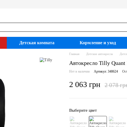
Детская комната
Кормление и уход
Главная
Детские автокресла
Детск
Автокресло Tilly Quant 
Нет в наличии
Артикул: 348624
Ост
2 063 грн
2 078 гр
Выберите цвет