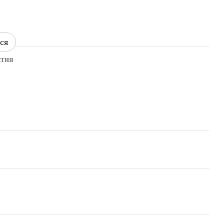
ся
нтия