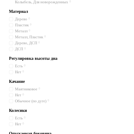
Колыбель, Для новорожденных
0
Материал
Дерево
0
Пластик
0
Металл
0
Металл, Пластик
0
Дерево, ДСП
0
ДСП
0
Регулировка высоты дна
Есть
0
Нет
0
Качание
Маятниковое
0
Нет
0
Обычное (по дуге)
0
Колесики
Есть
0
Нет
0
Опускаемая боковина