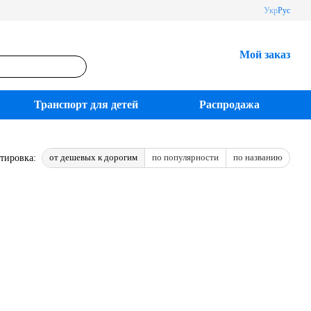
Укр
Рус
Мой заказ
Транспорт для детей
Распродажа
от дешевых к дорогим
по популярности
по названию
тировка: