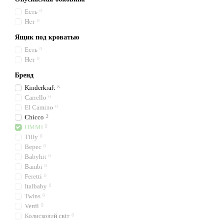
Есть
0
Нет
0
Ящик под кроватью
Есть
0
Нет
0
Бренд
Kinderkraft
5
Carrello
0
El Camino
0
Chicco
2
OMMI
0
Tilly
0
Верес
0
Babyhit
0
Bambi
0
Feretti
0
Italbaby
0
Twins
0
Verdi
0
Колисковий свiт
0