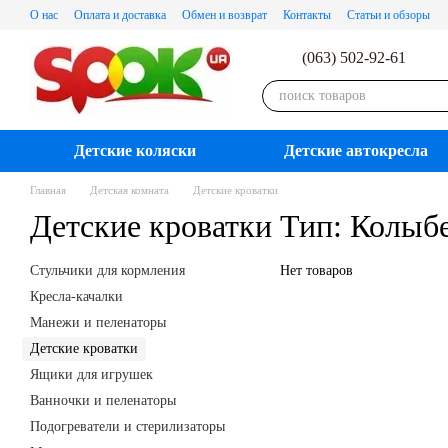
Перейти к основному контенту
О нас
Оплата и доставка
Обмен и возврат
Контакты
Статьи и обзоры
(063) 502-92-61
Детские коляски
Детские автокресла
Главная
Детская комната
Детские кроватки
Детские кроватки Тип: Колыб
Стульчики для кормления
Нет товаров
Кресла-качалки
Манежи и пеленаторы
Детские кроватки
Ящики для игрушек
Ванночки и пеленаторы
Подогреватели и стерилизаторы