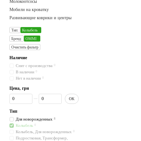
Молокоотсосы
Мобили на кроватку
Развивающие коврики и центры
Тип:
Колыбель
Бренд:
OMMI
Очистить фильтр
Наличие
Снят с производства
0
В наличии
0
Нет в наличии
0
Цена, грн
От Цена, грн
До Цена, грн
OK
Тип
Для новорожденных
8
Колыбель
0
Колыбель, Для новорожденных
0
Подростковая, Трансформер,