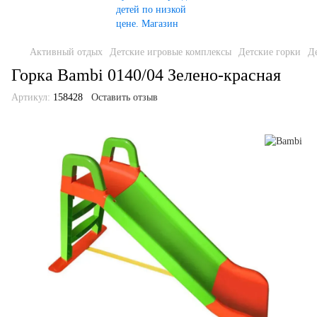
Активный отдых
Детские игровые комплексы
Детские горки
Д
Горка Bambi 0140/04 Зелено-красная
Артикул:
158428
Оставить отзыв