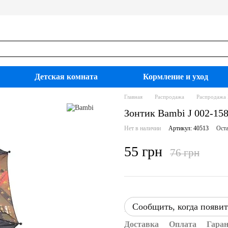
Детская комната
Кормление и уход
Главная
Распродажа
Распродажа
Зонтик Bambi J 002-15
Нет в наличии
Артикул: 40513
Оста
55 грн
76 грн
Сообщить, когда появит
Доставка
Оплата
Гара