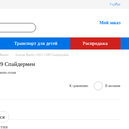
Укр
Рус
Мой заказ
Транспорт для детей
Распродажа
 Bambi
Зонтик Bambi J 002-1589 Спайдермен
89 Спайдермен
вить отзыв
К сравнению
В желания
ся
нтия