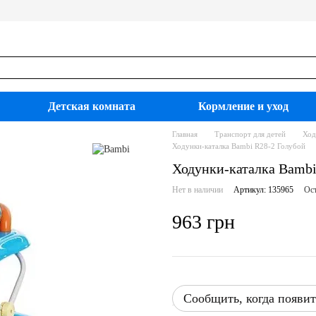
Детская комната
Кормление и уход
Главная
Транспорт для детей
Ход
Ходунки-каталка Bambi R28-2 Голубой
Ходунки-каталка Bambi
Нет в наличии
Артикул: 135965
Ост
963 грн
Сообщить, когда появит