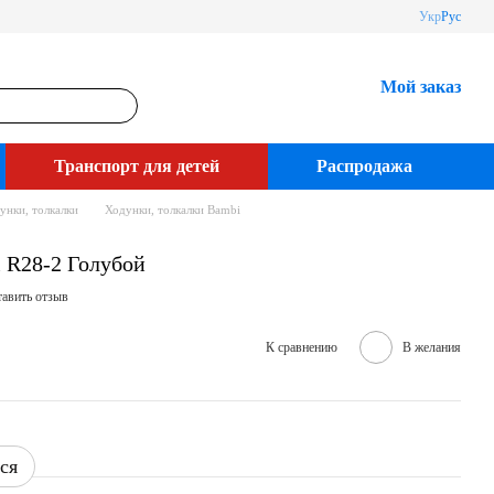
Укр
Рус
Мой заказ
Транспорт для детей
Распродажа
унки, толкалки
Ходунки, толкалки Bambi
 R28-2 Голубой
авить отзыв
К сравнению
В желания
ся