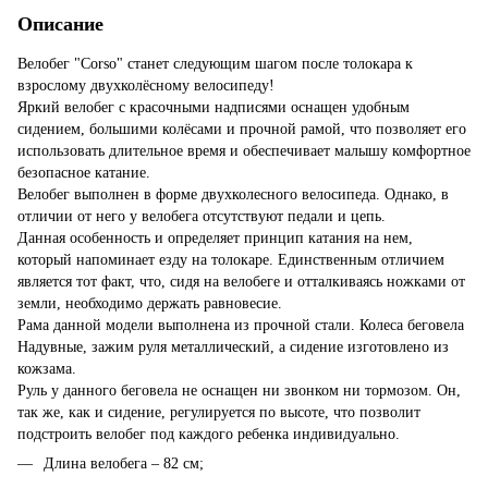
Описание
Велобег "Corso" станет следующим шагом после толокара к
взрослому двухколёсному велосипеду!
Яркий велобег с красочными надписями оснащен удобным
сидением, большими колёсами и прочной рамой, что позволяет его
использовать длительное время и обеспечивает малышу комфортное
безопасное катание.
Велобег выполнен в форме двухколесного велосипеда. Однако, в
отличии от него у велобега отсутствуют педали и цепь.
Данная особенность и определяет принцип катания на нем,
который напоминает езду на толокаре. Единственным отличием
является тот факт, что, сидя на велобеге и отталкиваясь ножками от
земли, необходимо держать равновесие.
Рама данной модели выполнена из прочной стали. Колеса беговела
Надувные, зажим руля металлический, а сидение изготовлено из
кожзама.
Руль у данного беговела не оснащен ни звонком ни тормозом. Он,
так же, как и сидение, регулируется по высоте, что позволит
подстроить велобег под каждого ребенка индивидуально.
Длина велобега – 82 см;