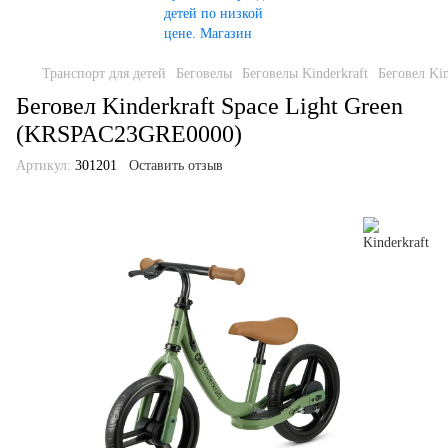
Транспорт для детей
Беговелы
Беговелы Kinderkraft
Беговел Ki
Беговел Kinderkraft Space Light Green
(KRSPAC23GRE0000)
Артикул:
301201
Оставить отзыв