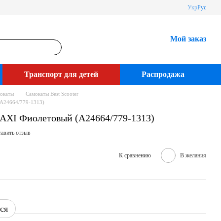
Укр
Рус
Мой заказ
Транспорт для детей
Распродажа
окаты
Самокаты Best Scooter
(А24664/779-1313)
MAXI Фиолетовый (А24664/779-1313)
авить отзыв
К сравнению
В желания
ся