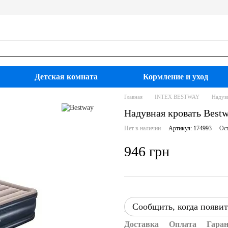
Детская комната
Кормление и уход
Главная
INTEX BESTWAY
Надув
Надувная кровать Best
Нет в наличии
Артикул: 174993
Ост
946 грн
Сообщить, когда появит
Доставка
Оплата
Гара