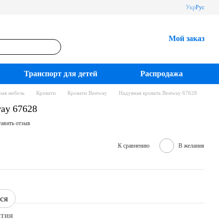
Укр
Рус
Мой заказ
Транспорт для детей
Распродажа
ная мебель
Кровати
Кровати Bestway
Надувная кровать Bestway 67628
way 67628
авить отзыв
К сравнению
В желания
ся
нтия