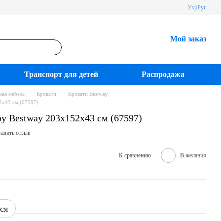
Укр
Рус
Мой заказ
Транспорт для детей
Распродажа
ная мебель
Кровати
Кровати Bestway
2х43 см (67597)
by Bestway 203х152х43 см (67597)
авить отзыв
К сравнению
В желания
ся