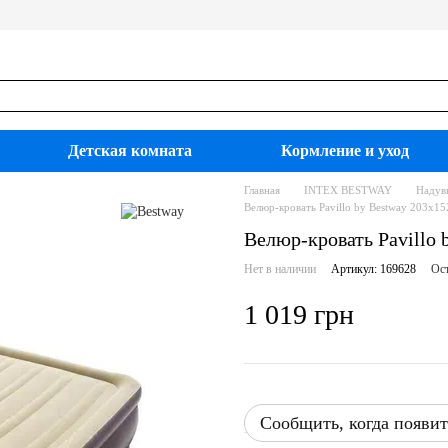
Детская комната
Кормление и уход
Главная
INTEX BESTWAY
Надув
Велюр-кровать Pavillo by Bestway 203х15
Велюр-кровать Pavillo 
Нет в наличии
Артикул: 169628
Ост
1 019 грн
Сообщить, когда появит