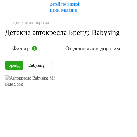
Детские автокресла
Детские автокресла Бренд: Babysing
Фильтр
От дешевых к дорогим
1
Бренд
Babysing