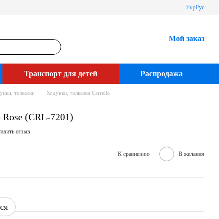
Укр
Рус
Мой заказ
Транспорт для детей
Распродажа
унки, толкалки
Ходунки, толкалки Carrello
o Rose (CRL-7201)
авить отзыв
К сравнению
В желания
ся