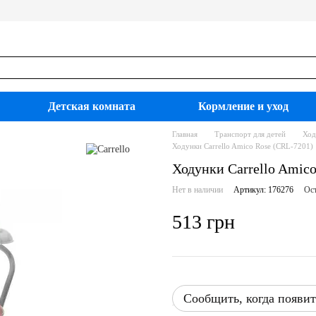
Детская комната
Кормление и уход
Главная
Транспорт для детей
Ход
Ходунки Carrello Amico Rose (CRL-7201)
Ходунки Carrello Amic
Нет в наличии
Артикул: 176276
Ост
513 грн
Сообщить, когда появит