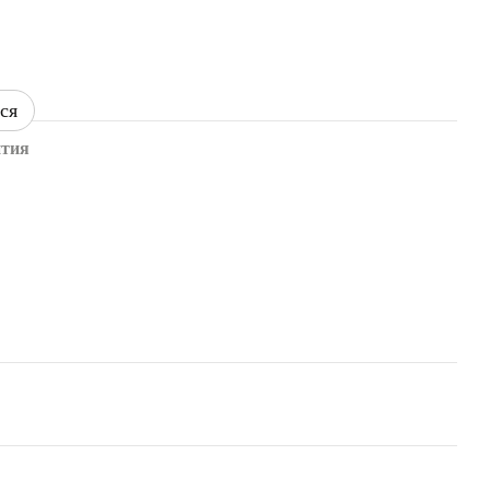
ся
нтия