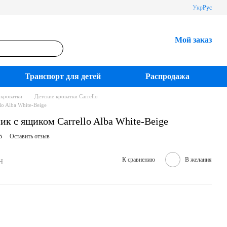
Укр
Рус
Мой заказ
Транспорт для детей
Распродажа
 кроватки
Детские кроватки Carrello
lo Alba White-Beige
ик с ящиком Carrello Alba White-Beige
5
Оставить отзыв
н
К сравнению
В желания