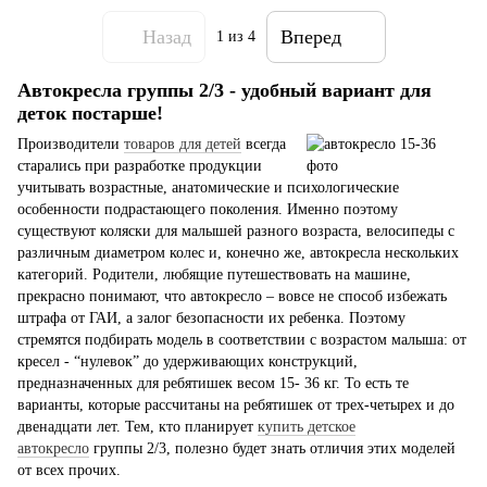
Назад
Вперед
1
из 4
Автокресла группы 2/3 - удобный вариант для
деток постарше!
Производители
товаров для детей
всегда
старались при разработке продукции
учитывать возрастные, анатомические и психологические
особенности подрастающего поколения. Именно поэтому
существуют коляски для малышей разного возраста, велосипеды с
различным диаметром колес и, конечно же, автокресла нескольких
категорий. Родители, любящие путешествовать на машине,
прекрасно понимают, что автокресло – вовсе не способ избежать
штрафа от ГАИ, а залог безопасности их ребенка. Поэтому
стремятся подбирать модель в соответствии с возрастом малыша: от
кресел - “нулевок” до удерживающих конструкций,
предназначенных для ребятишек весом 15- 36 кг. То есть те
варианты, которые рассчитаны на ребятишек от трех-четырех и до
двенадцати лет. Тем, кто планирует
купить детское
автокресло
группы 2/3, полезно будет знать отличия этих моделей
от всех прочих.