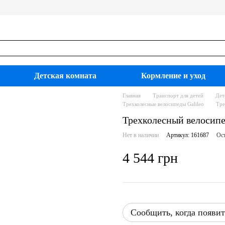
Детская комната
Кормление и уход
Главная
Транспорт для детей
Дет
Трехколесные велосипеды Galileo
Тре
Трехколесный велосипед
Нет в наличии
Артикул: 161687
Ост
4 544 грн
Сообщить, когда появит