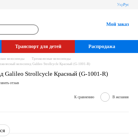
Укр
Рус
Мой заказ
Транспорт для детей
Распродажа
ские велосипеды
Трехколесные велосипеды
хколесный велосипед Galileo Strollcycle Красный (G-1001-R)
 Galileo Strollcycle Красный (G-1001-R)
авить отзыв
К сравнению
В желания
ся