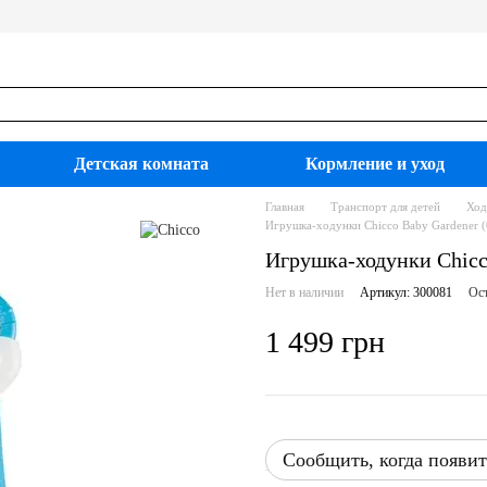
Детская комната
Кормление и уход
Главная
Транспорт для детей
Ход
Игрушка-ходунки Chicco Baby Gardener (
Игрушка-ходунки Chicc
Нет в наличии
Артикул: 300081
Ост
1 499 грн
Сообщить, когда появит