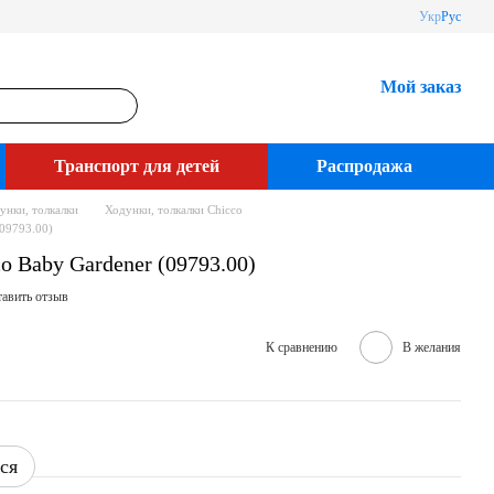
Укр
Рус
Мой заказ
Транспорт для детей
Распродажа
унки, толкалки
Ходунки, толкалки Chicco
09793.00)
o Baby Gardener (09793.00)
авить отзыв
К сравнению
В желания
ся