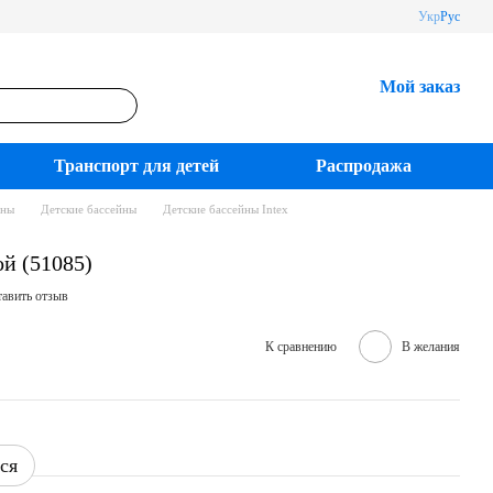
Укр
Рус
Мой заказ
Транспорт для детей
Распродажа
йны
Детские бассейны
Детские бассейны Intex
ой (51085)
авить отзыв
К сравнению
В желания
ся