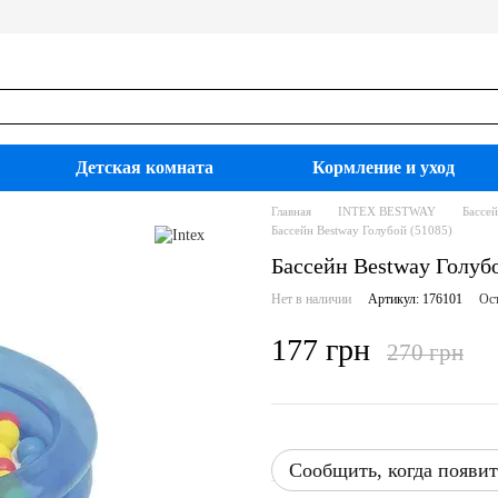
Детская комната
Кормление и уход
Главная
INTEX BESTWAY
Бассе
Бассейн Bestway Голубой (51085)
Бассейн Bestway Голуб
Нет в наличии
Артикул: 176101
Ост
177 грн
270 грн
Сообщить, когда появит