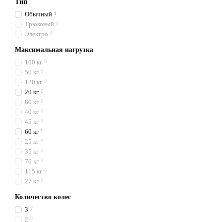
Тип
Обычный
1
Трюковый
0
Электро
0
Максимальная нагрузка
100 кг
0
50 кг
0
120 кг
0
20 кг
1
80 кг
0
40 кг
0
45 кг
0
60 кг
1
25 кг
0
35 кг
0
70 кг
0
115 кг
0
27 кг
0
Количество колес
3
2
2
0