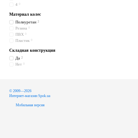
4
0
Материал колес
Полиуретан
2
Резина
0
ПВХ
0
Пластик
0
Складная конструкция
Да
2
Нет
0
© 2009—2026
Интернет-магазин Spok.ua
Мобильная версия