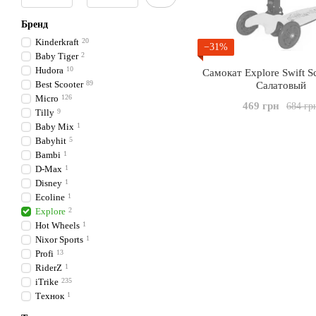
Бренд
Kinderkraft
20
−31%
Baby Tiger
2
Hudora
10
Самокат Explore Swift S
Best Scooter
89
Салатовый
Micro
126
469 грн
684 гр
Tilly
9
Baby Mix
1
Babyhit
5
Bambi
1
D-Max
1
Disney
1
Ecoline
1
Explore
2
Hot Wheels
1
Nixor Sports
1
Profi
13
RiderZ
1
iTrike
235
Технок
1