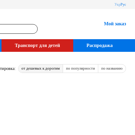
Укр
Рус
Мой заказ
Транспорт для детей
Распродажа
от дешевых к дорогим
по популярности
по названию
тировка: