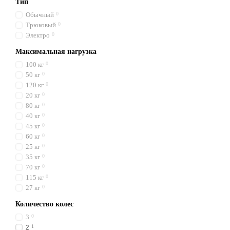
Тип
Обычный
0
Трюковый
0
Электро
0
Максимальная нагрузка
100 кг
0
50 кг
0
120 кг
0
20 кг
0
80 кг
0
40 кг
0
45 кг
0
60 кг
0
25 кг
0
35 кг
0
70 кг
0
115 кг
0
27 кг
0
Количество колес
3
0
2
1