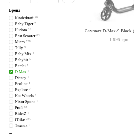
Бренд
Kinderkraft
20
Baby Tiger
2
Hudora
10
Самокат D-Max-9 Black 
Best Scooter
89
1 995 грн
Micro
126
Tilly
9
Baby Mix
1
Babyhit
5
Bambi
1
D-Max
1
Disney
1
Ecoline
1
Explore
2
Hot Wheels
1
Nixor Sports
1
Profi
13
RiderZ
1
iTrike
235
Технок
1