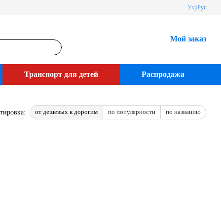
Укр
Рус
Мой заказ
Транспорт для детей
Распродажа
от дешевых к дорогим
по популярности
по названию
тировка: