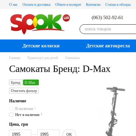
Перейти к основному контенту
О нас
Оплата и доставка
Обмен и возврат
Контакты
Статьи и обзоры
(063) 502-92-61
Детские коляски
Детские автокресла
Главная
Транспорт для детей
Самокаты
Самокаты Бренд: D-Max
Бренд:
D-Max
Очистить фильтр
Наличие
В наличии
0
Нет в наличии
1
Цена, грн
От Цена, грн
До Цена, грн
OK