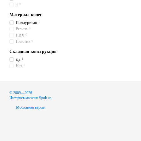
4
0
Материал колес
Полиуретан
1
Резина
0
ПВХ
0
Пластик
0
Складная конструкция
Да
1
Нет
0
© 2009—2026
Интернет-магазин Spok.ua
Мобильная версия