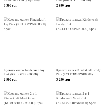
Kinderkraft Leody Up Beige
Blue (KKLJOYBLU00000)
(KCLEODUPBEG00AC)
6 390 грн
2 990 грн
Кровать-манеж Kinderkraft Joy
Кровать-манеж Kinderkraft Leody
Pink (KKLJOYPNK00000)
Pink (KCLEOD00PNK0000)
2 990 грн
3 290 грн