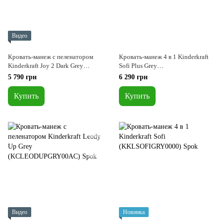
Видео
Кровать-манеж с пеленатором
Кровать-манеж 4 в 1 Kinderkraft
Kinderkraft Joy 2 Dark Grey
Sofi Plus Grey
(KLJOY02DGR000AC)
(KLSOFIPLGRY0000)
5 790 грн
6 290 грн
Купить
Купить
Видео
Новинка