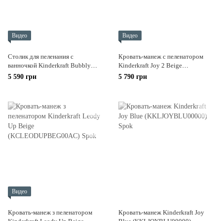
Видео
Видео
Столик для пеленания с
Кровать-манеж с пеленатором
ванночкой Kinderkraft Bubbly
Kinderkraft Joy 2 Beige
Grey (KABUBB00GRY0000)
(KLJOY02BEG000AC)
5 590 грн
5 790 грн
Видео
Кровать-манеж з пеленатором
Кровать-манеж Kinderkraft Joy