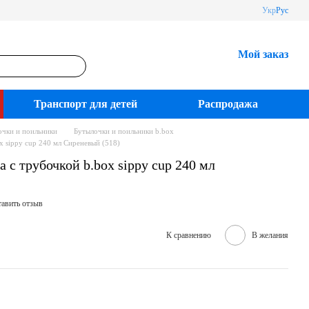
Укр
Рус
Мой заказ
Транспорт для детей
Распродажа
очки и поильники
Бутылочки и поильники b.box
x sippy cup 240 мл Сиреневый (518)
с трубочкой b.box sippy cup 240 мл
авить отзыв
К сравнению
В желания