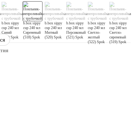
ся
нтия