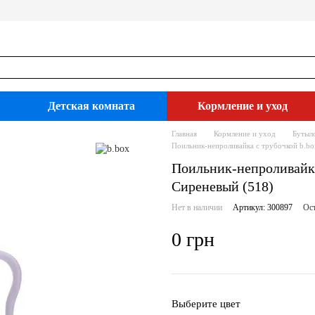
Детская комната
Кормление и уход
Главная
Кормление и уход
Бутыл
Поильник-непроливайка с трубочкой b.bo
Поильник-непроливайка 
Сиреневый (518)
Нет в наличии
Артикул: 300897
Ост
0 грн
Выберите цвет