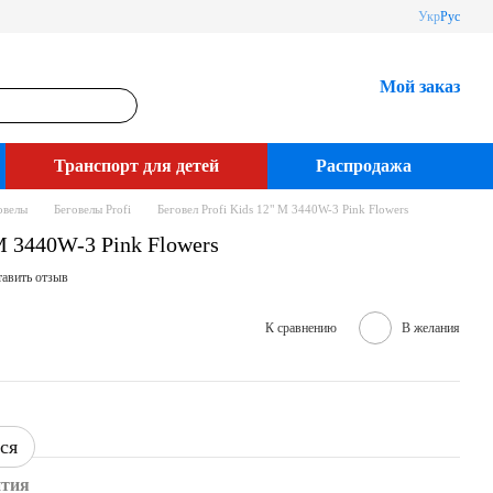
Укр
Рус
Мой заказ
Транспорт для детей
Распродажа
овелы
Беговелы Profi
Беговел Profi Kids 12" M 3440W-3 Pink Flowers
 M 3440W-3 Pink Flowers
авить отзыв
К сравнению
В желания
ся
нтия