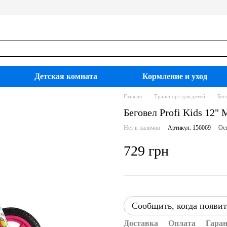
Детская комната
Кормление и уход
Главная
Транспорт для детей
Бег
Беговел Profi Kids 12"
Нет в наличии
Артикул: 156069
Ост
729 грн
Сообщить, когда появит
Доставка
Оплата
Гара