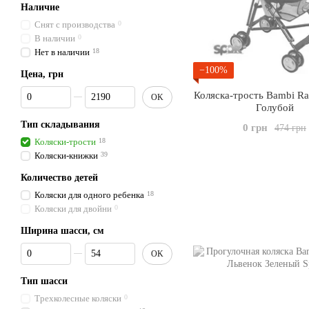
Наличие
Снят с производства
0
В наличии
0
Нет в наличии
18
−100%
Цена, грн
От Цена, грн
До Цена, грн
Коляска-трость Bambi Ra
OK
Голубой
Тип складывания
0 грн
474 грн
Коляски-трости
18
Коляски-книжки
39
Количество детей
Коляски для одного ребенка
18
Коляски для двойни
0
Ширина шасси, см
От Ширина шасси, см
До Ширина шасси, см
OK
Тип шасси
Трехколесные коляски
0