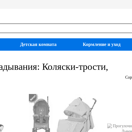
Детская комната
Кормление и уход
адывания: Коляски-трости,
Сор