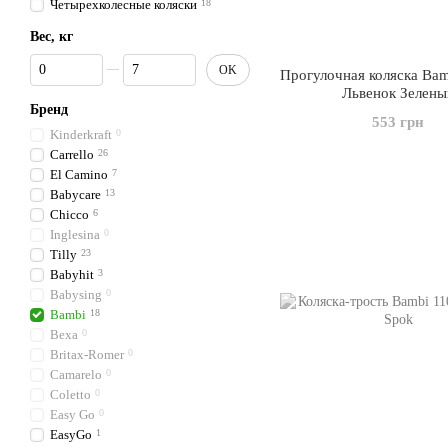
Четырехколесные коляски
18
Вес, кг
От Вес, кг
До Вес, кг
OK
Прогулочная коляска Ba
Львенок Зелены
Бренд
553 грн
Kinderkraft
0
Carrello
26
El Camino
7
Babycare
13
Chicco
6
Inglesina
0
Tilly
23
Babyhit
3
Babysing
0
Bambi
18
Bexa
0
Britax-Romer
0
Camarelo
0
Coletto
0
Easy Go
0
EasyGo
1