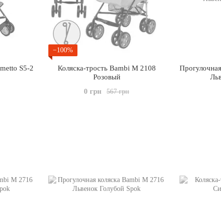
−100%
metto S5-2
Коляска-трость Bambi M 2108
Прогулочная
Розовый
Ль
0 грн
567 грн