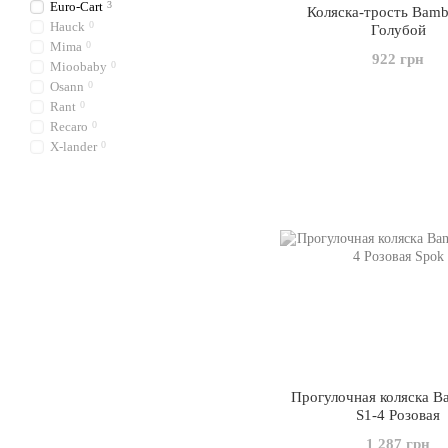
Euro-Cart
3
Коляска-трость Bamb
Hauck
0
Голубой
Mima
0
922 грн
Mioobaby
0
Osann
0
Rant
0
Recaro
0
X-lander
0
Прогулочная коляска Ba
S1-4 Розовая
1 287 грн