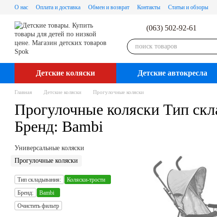
Перейти к основному контенту
О нас
Оплата и доставка
Обмен и возврат
Контакты
Статьи и обзоры
(063) 502-92-61
Детские коляски
Детские автокресла
Главная
Детские коляски
Прогулочные коляски
Прогулочные коляски Тип скл
Бренд: Bambi
Универсальные коляски
Прогулочные коляски
Тип складывания:
Коляски-трости
Бренд:
Bambi
Очистить фильтр