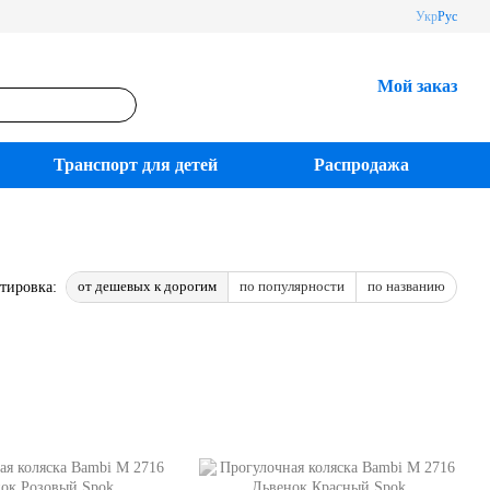
Укр
Рус
Мой заказ
Транспорт для детей
Распродажа
от дешевых к дорогим
по популярности
по названию
тировка: