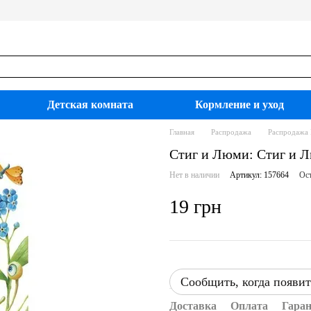
Детская комната
Кормление и уход
Главная
Распродажа
Распродажа 
Стиг и Люми: Стиг и Лю
Нет в наличии
Артикул: 157664
Ост
19 грн
Сообщить, когда появит
Доставка
Оплата
Гара