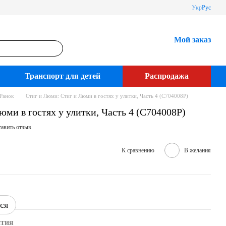
Укр
Рус
Мой заказ
Транспорт для детей
Распродажа
Ранок
Стиг и Люми: Стиг и Люми в гостях у улитки, Часть 4 (С704008Р)
ми в гостях у улитки, Часть 4 (С704008Р)
авить отзыв
К сравнению
В желания
ся
нтия