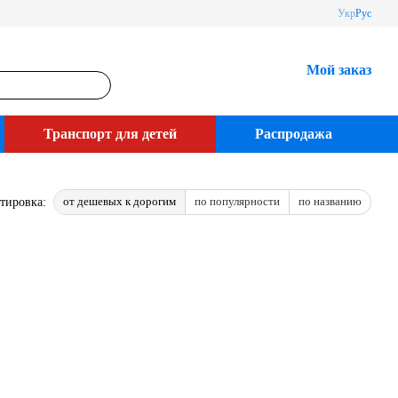
Укр
Рус
Мой заказ
Транспорт для детей
Распродажа
от дешевых к дорогим
по популярности
по названию
тировка: