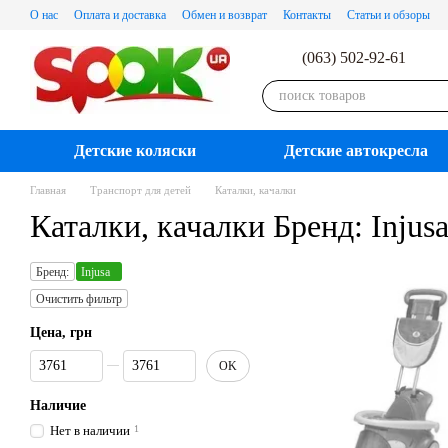
Перейти к основному контенту
О нас
Оплата и доставка
Обмен и возврат
Контакты
Статьи и обзоры
(063) 502-92-61
Детские коляски
Детские автокресла
Главная
Транспорт для детей
Каталки, качалки
Каталки, качалки Бренд: Injus
Бренд:
Injusa
Очистить фильтр
Цена, грн
От Цена, грн
До Цена, грн
OK
Наличие
Нет в наличии
1