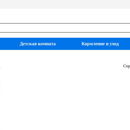
Детская комната
Кормление и уход
a
Сор