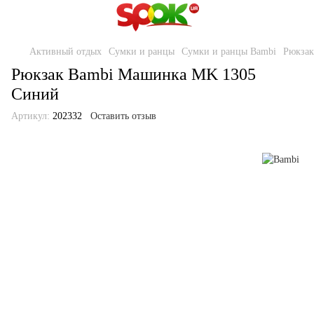
Активный отдых
Сумки и ранцы
Сумки и ранцы Bambi
Рюкза
Рюкзак Bambi Машинка MK 1305
Синий
Артикул:
202332
Оставить отзыв