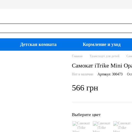
Детская комната
Кормление и уход
Главная
Транспорт для детей
Сам
Самокат iTrike Mini О
Нет в наличии
Артикул: 300473
Ост
566 грн
Выберите цвет