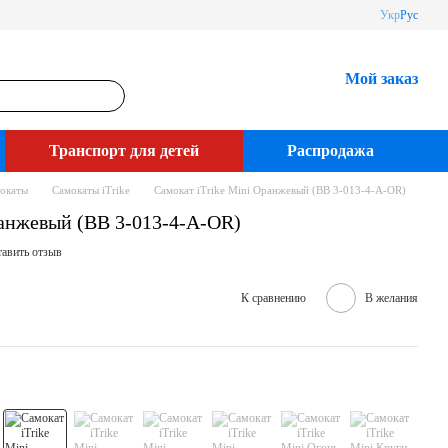
Укр
Рус
Мой заказ
Транспорт для детей
Распродажа
окаты
Самокаты iTrike
Самокат iTrike Mini Оранжевый (BB 3-013-4-A-OR)
ранжевый (BB 3-013-4-A-OR)
авить отзыв
К сравнению
В желания