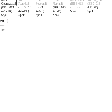
ся
нтия