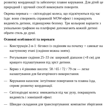
розвитку координації та забезпечує плавне керування. Для дітей це
природний і зручний спосіб виконувати повороти.
Окрема перевага — світлодіодні колеса, що підсвічуються під час
їзди: вони створюють справжній WOW-ефект і покращують
видимість дитини, підвищуючи безпеку. Три кольорові варіанти з
унікальною графікою на платформі допомагають кожній дитині
обрати стиль до душі.
Основні особливості та переваги
Конструкція 2-в-1: біговел із сидінням на початку + самокат на
наступному етапі (сидіння можна зняти).
Регульоване сидіння 25–33 см: широкий діапазон (+8 см) для
кращого підлаштування під зріст дитини.
Кермо з 4 рівнями висоти: 58 / 65 / 72 / 79 см — легке
налаштування для багаторічного використання.
Керування нахилом: інтуїтивне повертання та плавна їзда,
сприяє розвитку координації.
Світлодіодні колеса: вмикаються під час руху, покращують
видимість і зовнішній ефект.
Швидке складання для транспортування: компактне зберігання