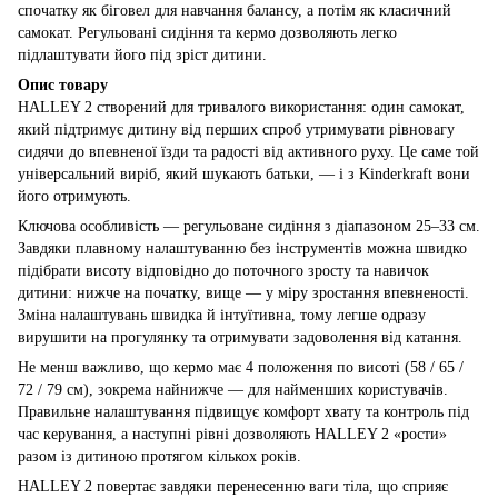
спочатку як біговел для навчання балансу, а потім як класичний
самокат. Регульовані сидіння та кермо дозволяють легко
підлаштувати його під зріст дитини.
Опис товару
HALLEY 2 створений для тривалого використання: один самокат,
який підтримує дитину від перших спроб утримувати рівновагу
сидячи до впевненої їзди та радості від активного руху. Це саме той
універсальний виріб, який шукають батьки, — і з Kinderkraft вони
його отримують.
Ключова особливість — регульоване сидіння з діапазоном 25–33 см.
Завдяки плавному налаштуванню без інструментів можна швидко
підібрати висоту відповідно до поточного зросту та навичок
дитини: нижче на початку, вище — у міру зростання впевненості.
Зміна налаштувань швидка й інтуїтивна, тому легше одразу
вирушити на прогулянку та отримувати задоволення від катання.
Не менш важливо, що кермо має 4 положення по висоті (58 / 65 /
72 / 79 см), зокрема найнижче — для найменших користувачів.
Правильне налаштування підвищує комфорт хвату та контроль під
час керування, а наступні рівні дозволяють HALLEY 2 «рости»
разом із дитиною протягом кількох років.
HALLEY 2 повертає завдяки перенесенню ваги тіла, що сприяє