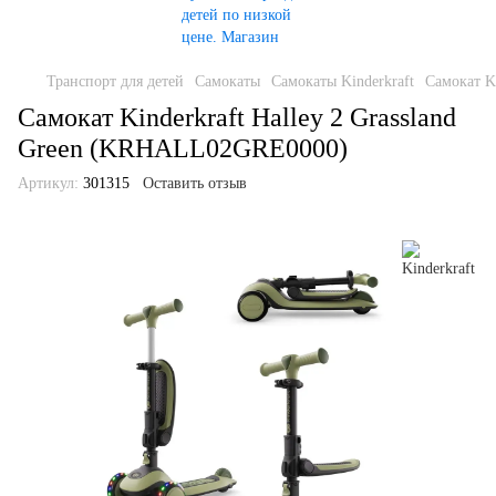
Транспорт для детей
Самокаты
Самокаты Kinderkraft
Самокат K
Самокат Kinderkraft Halley 2 Grassland
Green (KRHALL02GRE0000)
Артикул:
301315
Оставить отзыв