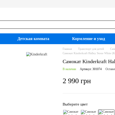
Детская комната
Кормление и уход
Главная
Транспорт для детей
Сам
Самокат Kinderkraft Halley Stone Whit
Самокат Kinderkraft H
В наличии
Артикул: 301074
Остави
2 990 грн
Выберите цвет