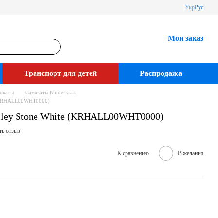
Укр
Рус
Мой заказ
Транспорт для детей
Распродажа
окаты
Самокаты Kinderkraft
e (KRHALL00WHT0000)
alley Stone White (KRHALL00WHT0000)
ть отзыв
К сравнению
В желания