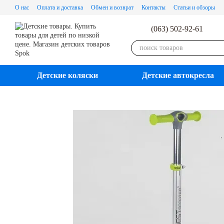
Перейти к основному контенту
О нас
Оплата и доставка
Обмен и возврат
Контакты
Статьи и обзоры
(063) 502-92-61
Детские коляски
Детские автокресла