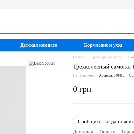
Детская комната
Кормление и уход
Главная
Транспорт для детей
Сам
Трехколесный самокат B
Нет в наличии
Артикул: 348413
Ост
0 грн
Сообщить, когда появит
Доставка
Оплата
Гара