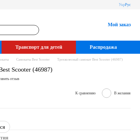
Укр
Рус
Мой заказ
Транспорт для детей
Распродажа
окаты
Самокаты Best Scooter
Трехколесный самокат Best Scooter (46987)
est Scooter (46987)
авить отзыв
К сравнению
В желания
ся
нтия