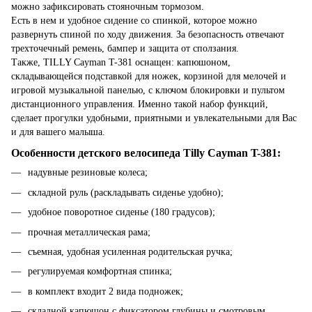
можно зафиксировать стояночным тормозом.
Есть в нем и удобное сидение со спинкой, которое можно
развернуть спиной по ходу движения. За безопасность отвечают
трехточечный ремень, бампер и защита от сползания.
Также, TILLY Cayman T-381 оснащен: капюшоном,
складывающейся подставкой для ножек, корзиной для мелочей и
игровой музыкальной панелью, с ключом блокировки и пультом
дистанционного управления. Именно такой набор функций,
сделает прогулки удобными, приятными и увлекательными для Вас
и для вашего малыша.
Особенности детского велосипеда Tilly Cayman T-381:
надувные резиновые колеса;
складной руль (раскладывать сиденье удобно);
удобное поворотное сиденье (180 градусов);
прочная металлическая рама;
съемная, удобная усиленная родительская ручка;
регулируемая комфортная спинка;
в комплект входит 2 вида подножек;
складной капюшон с фиксатором глубины и смотровым