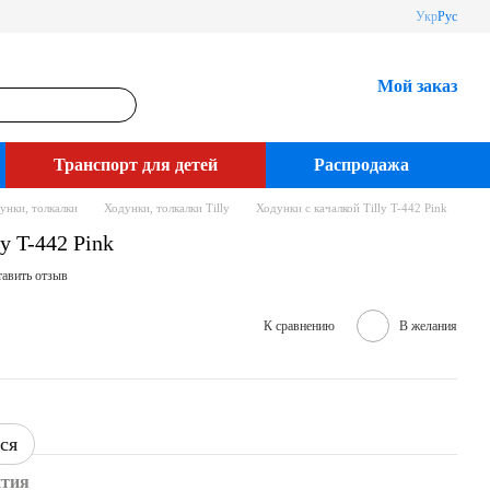
Укр
Рус
Мой заказ
Транспорт для детей
Распродажа
унки, толкалки
Ходунки, толкалки Tilly
Ходунки c качалкой Tilly T-442 Pink
y T-442 Pink
авить отзыв
К сравнению
В желания
ся
нтия