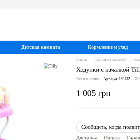
Детская комната
Кормление и уход
Главная
Транспорт для детей
Ход
Ходунки c качалкой Till
Нет в наличии
Артикул: 130432
Ост
1 005 грн
Сообщить, когда появит
Доставка
Оплата
Гара