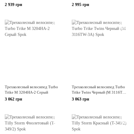
19T)
2 939 грн
2 995 грн
Трехколесный велосипед Turbo
Трехколесный велосипед Turbo
Trike M 3204HA-2 Серый
Trike Twins Черный (M 3116TW-
3A)
3 062 грн
3 063 грн