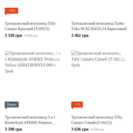
−10%
Трехколесный велосипед Tilly
Трехколесный велосипед Turbo
Camaro Красный (T-362/2)
Trike M AL3645A-14 Бирюзовый
3 318 грн
3 462 грн
3 668 грн
Видео
−1%
Трехколесный велосипед 3 в 1
Трехколесный велосипед Tilly
Kinderkraft 4TRIKE Primrose
Camaro Синий (T-362/2)
Yellow (KR4TRI00YEL0000)
3 590 грн
3 636 грн
3 668 грн