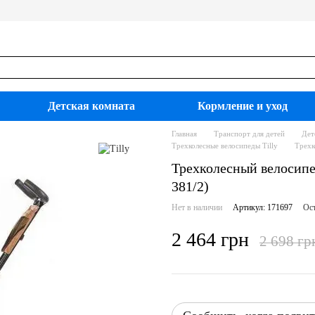
Детская комната
Кормление и уход
Главная
Транспорт для детей
Дет
Трехколесные велосипеды Tilly
Трехк
Трехколесный велосипе
381/2)
Нет в наличии
Артикул: 171697
Ост
2 464 грн
2 698 гр