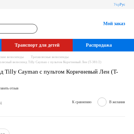
Укр
Рус
Мой заказ
Транспорт для детей
Распродажа
ские велосипеды
Трехколесные велосипеды
олесный велосипед Tilly Cayman с пультом Коричневый Лен (T-381/2)
д Tilly Cayman с пультом Коричневый Лен (T-
авить отзыв
н
К сравнению
В желания