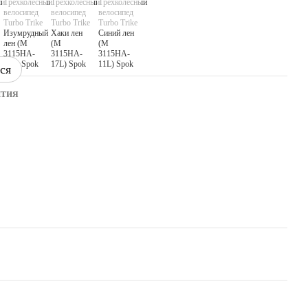
ся
нтия