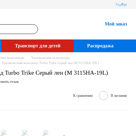
Укр
Рус
Мой заказ
Транспорт для детей
Распродажа
ские велосипеды
Трехколесные велосипеды
Трехколесный велосипед Turbo Trike Серый лен (M 3115HA-19L)
д Turbo Trike Серый лен (M 3115HA-19L)
авить отзыв
К сравнению
В желания