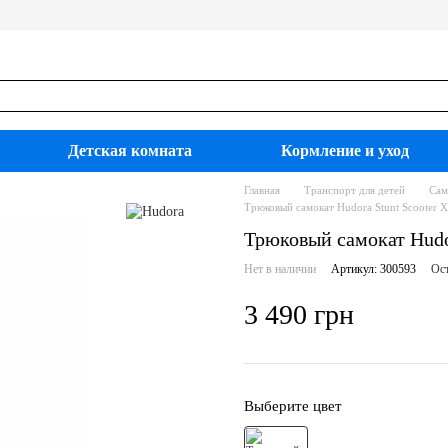
Детская комната
Кормление и уход
Главная
Транспорт для детей
Сам
Трюковый самокат Hudora Stunt Scooter X
Трюковый самокат Hudor
Нет в наличии
Артикул: 300593
Ост
3 490 грн
Выберите цвет