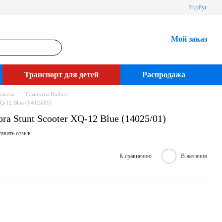
Укр
Рус
Мой заказ
Транспорт для детей
Распродажа
окаты
Самокаты Hudora
Q-12 Blue (14025/01)
a Stunt Scooter XQ-12 Blue (14025/01)
авить отзыв
К сравнению
В желания