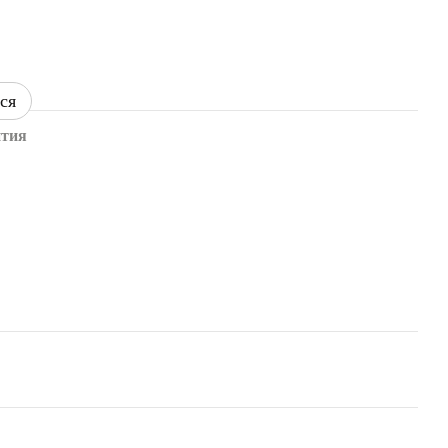
ся
нтия