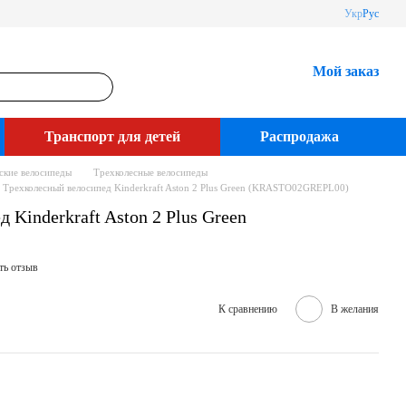
Укр
Рус
Мой заказ
Транспорт для детей
Распродажа
ские велосипеды
Трехколесные велосипеды
Трехколесный велосипед Kinderkraft Aston 2 Plus Green (KRASTO02GREPL00)
 Kinderkraft Aston 2 Plus Green
ть отзыв
К сравнению
В желания