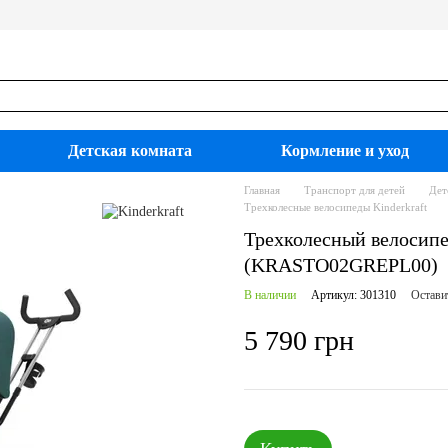
Детская комната
Кормление и уход
Главная
Транспорт для детей
Дет
Трехколесные велосипеды Kinderkraft
Трехколесный велосипед
(KRASTO02GREPL00)
В наличии
Артикул: 301310
Остави
5 790 грн