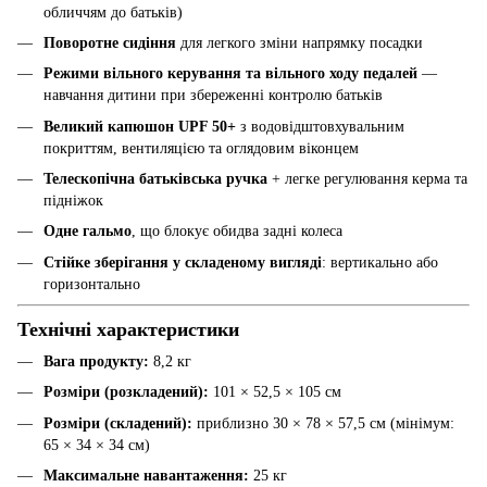
обличчям до батьків)
Поворотне сидіння
для легкого зміни напрямку посадки
Режими вільного керування та вільного ходу педалей
—
навчання дитини при збереженні контролю батьків
Великий капюшон UPF 50+
з водовідштовхувальним
покриттям, вентиляцією та оглядовим віконцем
Телескопічна батьківська ручка
+ легке регулювання керма та
підніжок
Одне гальмо
, що блокує обидва задні колеса
Стійке зберігання у складеному вигляді
: вертикально або
горизонтально
Технічні характеристики
Вага продукту:
8,2 кг
Розміри (розкладений):
101 × 52,5 × 105 см
Розміри (складений):
приблизно 30 × 78 × 57,5 см (мінімум:
65 × 34 × 34 см)
Максимальне навантаження:
25 кг