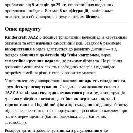
приблизно від
9 місяців до 25 кг
, створений для щоденних
прогулянок і поїздок. Він має
6 конфігурацій
, напівлежаче
положення в обох напрямках руху та режим
біговела
.
Опис продукту
Kinderkraft JAZZ 3
поєднує триколісний велосипед із керуванням
батьками та етап навчання самостійній їзді. Завдяки
6 режимам
використання
модель адаптується до розвитку дитини — від
поїздок
обличчям до батьків під їхнім контролем
, через
самостійне крутіння педалей
, до
режиму біговела
. Це рішення
дозволяє зменшити кількість необхідних товарів і відповідає
потребам сімей на різних етапах розвитку малюка.
У повсякденному використанні важливі
швидкість складання та
зручність транспортування
. Складана рама дозволяє
скласти
JAZZ 3 за кілька секунд до компактного розміру
, а конструкція
дає змогу зберігати велосипед
стійко як вертикально, так і
горизонтально
.
Подвійний фіксатор складання
підвищує безпеку
під час перенесення та транспортування, що особливо важливо при
частих переміщеннях (багатоповерхівка, ліфт, багажник
автомобіля).
Комфорт дитини забезпечує
спинка з регулюванням до