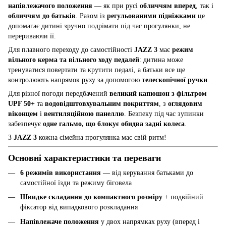
напівлежачого положення
— як при русі
обличчям вперед
, так і
обличчям до батьків
. Разом із
регульованими підніжками
це
допомагає дитині зручно подрімати під час прогулянки, не
перериваючи її.
Для плавного переходу до самостійності
JAZZ 3
має
режим
вільного керма та вільного ходу педалей
: дитина може
тренуватися повертати та крутити педалі, а батьки все ще
контролюють напрямок руху за допомогою
телескопічної ручки
.
Для різної погоди передбачений
великий капюшон з фільтром
UPF 50+
та
водовідштовхувальним покриттям
, з
оглядовим
віконцем
і
вентиляційною панеллю
. Безпеку під час зупинки
забезпечує
одне гальмо, що блокує обидва задні колеса
.
З
JAZZ 3
кожна сімейна прогулянка має свій ритм!
Основні характеристики та переваги
6 режимів використання
— від керування батьками до
самостійної їзди та режиму біговела
Швидке складання до компактного розміру
+ подвійний
фіксатор від випадкового розкладання
Напівлежаче положення
у двох напрямках руху (вперед і