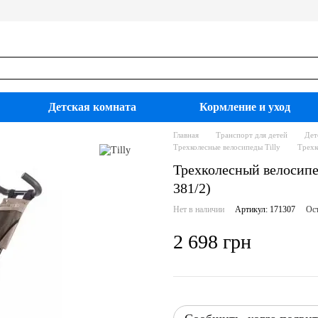
Детская комната
Кормление и уход
Главная
Транспорт для детей
Дет
Трехколесные велосипеды Tilly
Трехк
Трехколесный велосипед
381/2)
Нет в наличии
Артикул: 171307
Ост
2 698 грн