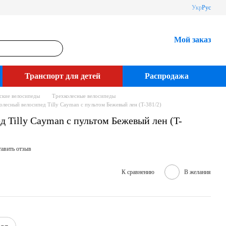
Укр
Рус
Мой заказ
Транспорт для детей
Распродажа
ские велосипеды
Трехколесные велосипеды
олесный велосипед Tilly Cayman с пультом Бежевый лен (T-381/2)
 Tilly Cayman с пультом Бежевый лен (T-
авить отзыв
К сравнению
В желания