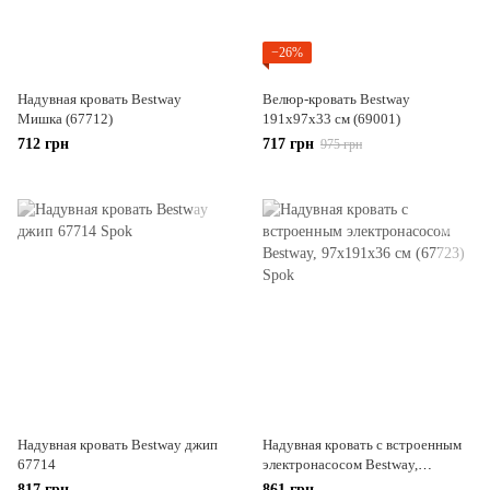
−26%
Надувная кровать Bestway
Велюр-кровать Bestway
Мишка (67712)
191х97х33 см (69001)
712 грн
717 грн
975 грн
Надувная кровать Bestway джип
Надувная кровать c встроенным
67714
электронасосом Bestway,
97х191х36 см (67723)
817 грн
861 грн