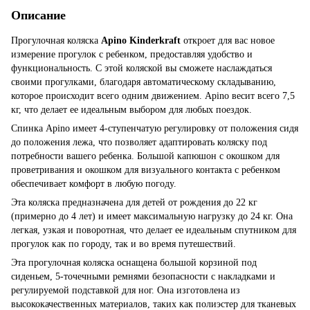
Описание
Прогулочная коляска
Apino Kinderkraft
откроет для вас новое
измерение прогулок с ребенком, предоставляя удобство и
функциональность. С этой коляской вы сможете наслаждаться
своими прогулками, благодаря автоматическому складыванию,
которое происходит всего одним движением. Apino весит всего 7,5
кг, что делает ее идеальным выбором для любых поездок.
Спинка Apino имеет 4-ступенчатую регулировку от положения сидя
до положения лежа, что позволяет адаптировать коляску под
потребности вашего ребенка. Большой капюшон с окошком для
проветривания и окошком для визуального контакта с ребенком
обеспечивает комфорт в любую погоду.
Эта коляска предназначена для детей от рождения до 22 кг
(примерно до 4 лет) и имеет максимальную нагрузку до 24 кг. Она
легкая, узкая и поворотная, что делает ее идеальным спутником для
прогулок как по городу, так и во время путешествий.
Эта прогулочная коляска оснащена большой корзиной под
сиденьем, 5-точечными ремнями безопасности с накладками и
регулируемой подставкой для ног. Она изготовлена из
высококачественных материалов, таких как полиэстер для тканевых