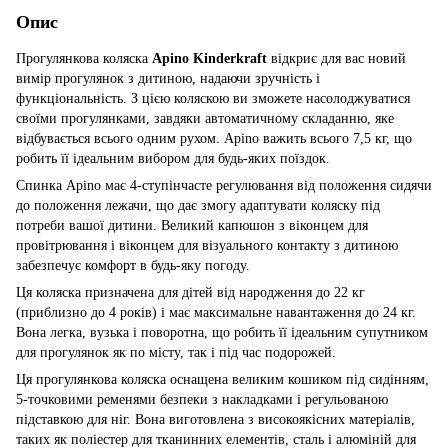
Опис
Прогулянкова коляска
Apino Kinderkraft
відкриє для вас новий
вимір прогулянок з дитиною, надаючи зручність і
функціональність. З цією коляскою ви зможете насолоджуватися
своїми прогулянками, завдяки автоматичному складанню, яке
відбувається всього одним рухом. Apino важить всього 7,5 кг, що
робить її ідеальним вибором для будь-яких поїздок.
Спинка Apino має 4-ступінчасте регулювання від положення сидячи
до положення лежачи, що дає змогу адаптувати коляску під
потреби вашої дитини. Великий капюшон з віконцем для
провітрювання і віконцем для візуального контакту з дитиною
забезпечує комфорт в будь-яку погоду.
Ця коляска призначена для дітей від народження до 22 кг
(приблизно до 4 років) і має максимальне навантаження до 24 кг.
Вона легка, вузька і поворотна, що робить її ідеальним супутником
для прогулянок як по місту, так і під час подорожей.
Ця прогулянкова коляска оснащена великим кошиком під сидінням,
5-точковими ременями безпеки з накладками і регульованою
підставкою для ніг. Вона виготовлена з високоякісних матеріалів,
таких як поліестер для тканинних елементів, сталь і алюміній для