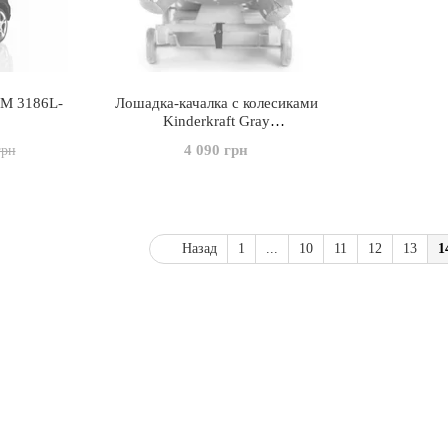
(M 3186L-
Лошадка-качалка с колесиками
Kinderkraft Gray
(KKZKONIGRY0000)
4 090 грн
грн
Назад
1
...
10
11
12
13
1