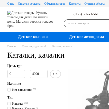
Перейти к основному контенту
О нас
Оплата и доставка
Обмен и возврат
Контакты
Статьи и обзоры
(063) 502-92-61
Детские коляски
Детские автокресла
Главная
Транспорт для детей
Каталки, качалки
Каталки, качалки
Цена, грн
От Цена, грн
До Цена, грн
OK
Наличие
Нет в наличии
262
Тип
Каталка
233
Каталка, Качалка
6