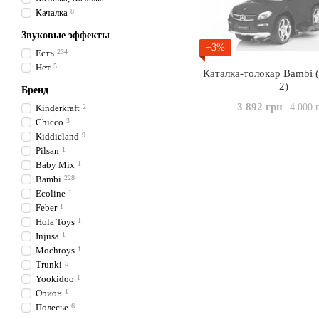
Качалка
8
Звуковые эффекты
−3%
Есть
234
Нет
5
Каталка-толокар Bambi 
2)
Бренд
3 892 грн
4 000 
Kinderkraft
2
Chicco
3
Kiddieland
9
Pilsan
1
Baby Mix
1
Bambi
228
Ecoline
1
Feber
1
Hola Toys
1
Injusa
1
Mochtoys
1
Trunki
5
Yookidoo
1
Орион
1
Полесье
6