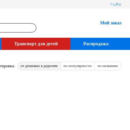
Укр
Рус
Мой заказ
Транспорт для детей
Распродажа
от дешевых к дорогим
по популярности
по названию
тировка: